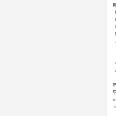
样
接
接
显
面
壁
电
面